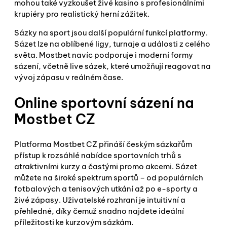
mohou také vyzkoušet živé kasino s profesionálními
krupiéry pro realistický herní zážitek.
Sázky na sport jsou další populární funkcí platformy.
Sázet lze na oblíbené ligy, turnaje a události z celého
světa. Mostbet navíc podporuje i moderní formy
sázení, včetně live sázek, které umožňují reagovat na
vývoj zápasu v reálném čase.
Online sportovní sázení na
Mostbet CZ
Platforma Mostbet CZ přináší českým sázkařům
přístup k rozsáhlé nabídce sportovních trhů s
atraktivními kurzy a častými promo akcemi. Sázet
můžete na široké spektrum sportů – od populárních
fotbalových a tenisových utkání až po e-sporty a
živé zápasy. Uživatelské rozhraní je intuitivní a
přehledné, díky čemuž snadno najdete ideální
příležitosti ke kurzovým sázkám.