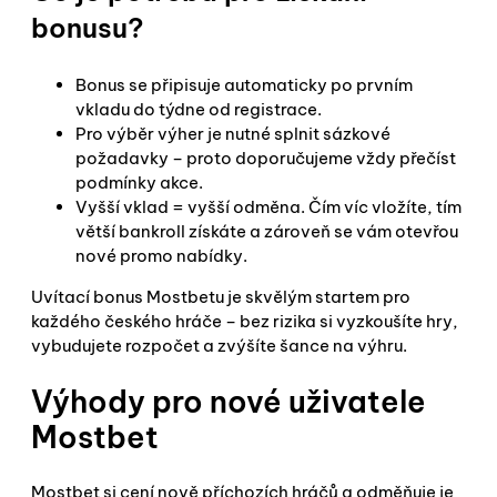
bonusu?
Bonus se připisuje automaticky po prvním
vkladu do týdne od registrace.
Pro výběr výher je nutné splnit sázkové
požadavky – proto doporučujeme vždy přečíst
podmínky akce.
Vyšší vklad = vyšší odměna. Čím víc vložíte, tím
větší bankroll získáte a zároveň se vám otevřou
nové promo nabídky.
Uvítací bonus Mostbetu je skvělým startem pro
každého českého hráče – bez rizika si vyzkoušíte hry,
vybudujete rozpočet a zvýšíte šance na výhru.
Výhody pro nové uživatele
Mostbet
Mostbet si cení nově příchozích hráčů a odměňuje je