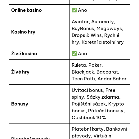
Online kasino
Ano
Aviator, Automaty,
BuyBonus, Megaways,
Kasino hry
Drops & Wins, Rychlé
hry, Karetní a stolní hry
Živé kasino
Ano
Ruleta, Poker,
Živé hry
Blackjack, Baccarat,
Teen Patti, Andar Bahar
Uvítací bonus, Free
spiny, Sázky zdarma,
Bonusy
Pojištění sázek, Krypto
bonus, Páteční bonusy,
Cashback 10 %
Platební karty, Bankovní
převody, Virtuální