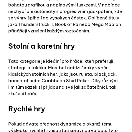
bohatou grafikou a napínavými funkcemi. V nabídce
nechybí ani automaty s progresivním jackpotem, kde
se výhry šplhají do vysokých částek. Oblíbené tituly
jako Thunderstruck II, Book of Ra nebo Mega Moolah
přinášejí vzrušení každým roztočením.
Stolní a karetní hry
Tato kategorie je ideální pro hráče, kteří preferují
strategii a taktiku. Mostbet nabízí široký výběr
klasických stolních her, jako jsou ruleta, blackjack,
baccarat nebo Caribbean Stud Poker. Díky různým
limitům sázek si přijdou na své jak začátečníci, tak
zkušení hráči.
Rychlé hry
Pokud dáváte přednost dynamice a okamžitému
výsledku, rychlé hry jsou tou správnou volbou. Tyto