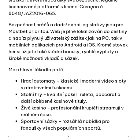
licencované platformě s licencí Curaçao č.
8048/JAZ2016-065.
Bezpečnost hráčů a dodržování legislativy jsou pro
Mostbet prioritou. Web je plně lokalizován do češtiny
a nabízí plynulý uživatelský zážitek jak na PC, tak v
mobilních aplikacích pro Android a iOS. Kromě stovek
her si užijete také štědré bonusy, rychlé výplaty a
široké možnosti vkladů a sázek.
Mezi hlavní lákadla patří:
Hrací automaty – klasické i moderní video sloty
s atraktivními funkcemi.
Stolní hry – kvalitní poker, ruleta, baccarat a
další oblíbené kasinové tituly.
Živé kasino – profesionální krupiéři streamují v
reálném čase.
Sportovní sázky – rozsáhlá nabídka pro
fanoušky všech populárních sportů.