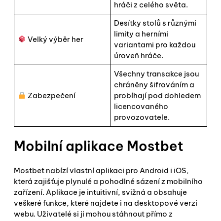
hráči z celého světa.
Desítky stolů s různými
limity a herními
Velký výběr her
variantami pro každou
úroveň hráče.
Všechny transakce jsou
chráněny šifrováním a
Zabezpečení
probíhají pod dohledem
licencovaného
provozovatele.
Mobilní aplikace Mostbet
Mostbet nabízí vlastní aplikaci pro Android i iOS,
která zajišťuje plynulé a pohodlné sázení z mobilního
zařízení. Aplikace je intuitivní, svižná a obsahuje
veškeré funkce, které najdete i na desktopové verzi
webu. Uživatelé si ji mohou stáhnout přímo z