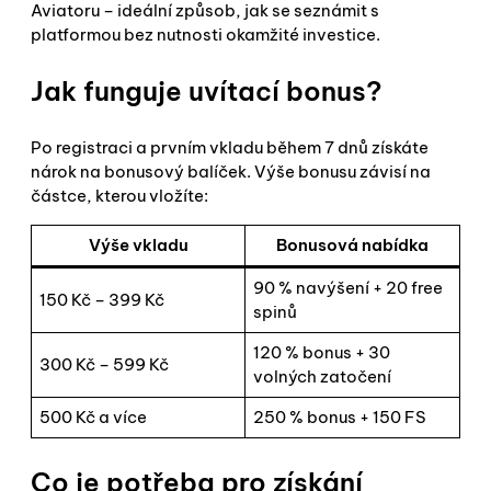
Aviatoru – ideální způsob, jak se seznámit s
platformou bez nutnosti okamžité investice.
Jak funguje uvítací bonus?
Po registraci a prvním vkladu během 7 dnů získáte
nárok na bonusový balíček. Výše bonusu závisí na
částce, kterou vložíte:
Výše vkladu
Bonusová nabídka
90 % navýšení + 20 free
150 Kč – 399 Kč
spinů
120 % bonus + 30
300 Kč – 599 Kč
volných zatočení
500 Kč a více
250 % bonus + 150 FS
Co je potřeba pro získání