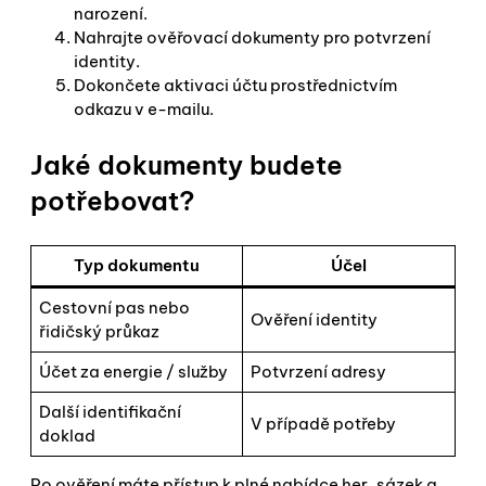
narození.
Nahrajte ověřovací dokumenty pro potvrzení
identity.
Dokončete aktivaci účtu prostřednictvím
odkazu v e-mailu.
Jaké dokumenty budete
potřebovat?
Typ dokumentu
Účel
Cestovní pas nebo
Ověření identity
řidičský průkaz
Účet za energie / služby
Potvrzení adresy
Další identifikační
V případě potřeby
doklad
Po ověření máte přístup k plné nabídce her, sázek a