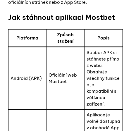
oficiálních stránek nebo z App Store.
Jak stáhnout aplikaci Mostbet
Způsob
Platforma
Popis
stažení
Soubor APK si
stáhnete přímo
z webu.
Obsahuje
Oficiální web
Android (APK)
všechny funkce
Mostbet
a je
kompatibilní s
většinou
zařízení.
Aplikace je
volně dostupná
v obchodě App