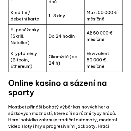
dnů
Kreditní /
Max. 50 000 €
1–3 dny
debetní karta
měsíčně
E-peněženky
Až 50 000 €
(Skrill,
Do 24 hodin
měsíčně
Neteller)
Kryptoměny
Ekvivalent
Okamžitě (do
(Bitcoin,
50 000 €
24 h)
Ethereum)
měsíčně
Online kasino a sázení na
sporty
Mostbet přináší bohatý výběr kasinových her a
sázkových možností, které cílí na různé typy hráčů.
Herní nabídka zahrnuje tradiční automaty, moderní
video sloty i hry s progresivními jackpoty. Hráči