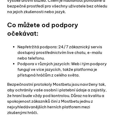
vysoké úrovni služeb. Cílem je nabídnout pohodlné a
bezpečné prostředí pro všechny uživatele bez ohledu
na jejich zkušenosti nebo jazyk.
Co můžete od podpory
očekávat:
Nepřetržitá podpora: 24/7 zákaznický servis
dostupný prostřednictvím live chatu, e-mailu
nebo telefonu.
Podpora v různých jazycích: Web i tým podpory
fungují ve více jazycích, takže platforma je
přístupná hráčům z celého světa.
Bezpečnostní protokoly Mostbetu jsou navrženy tak,
aby ochránily vaše osobní i platební údaje a zajistily,
že hraní bude vždy pod kontrolou. Důraz na kvalitu a
spokojenost zákazníků činí z Mostbetu jednu z
nejvyhledávanějších herních platforem mezi
zkušenými hráči.