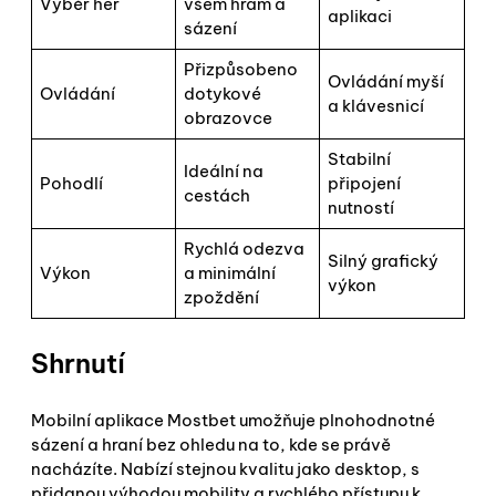
Výběr her
všem hrám a
aplikaci
sázení
Přizpůsobeno
Ovládání myší
Ovládání
dotykové
a klávesnicí
obrazovce
Stabilní
Ideální na
Pohodlí
připojení
cestách
nutností
Rychlá odezva
Silný grafický
Výkon
a minimální
výkon
zpoždění
Shrnutí
Mobilní aplikace Mostbet umožňuje plnohodnotné
sázení a hraní bez ohledu na to, kde se právě
nacházíte. Nabízí stejnou kvalitu jako desktop, s
přidanou výhodou mobility a rychlého přístupu k