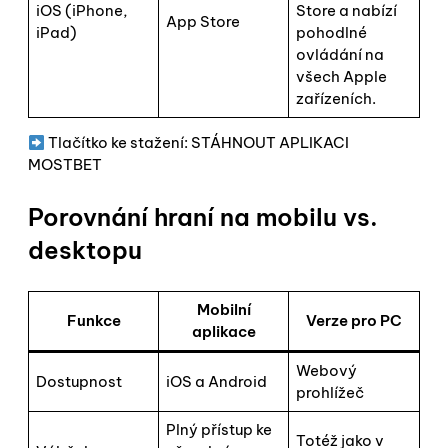
iOS (iPhone,
Store a nabízí
App Store
iPad)
pohodlné
ovládání na
všech Apple
zařízeních.
Tlačítko ke stažení: STÁHNOUT APLIKACI
MOSTBET
Porovnání hraní na mobilu vs.
desktopu
Mobilní
Funkce
Verze pro PC
aplikace
Webový
Dostupnost
iOS a Android
prohlížeč
Plný přístup ke
Totéž jako v