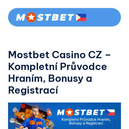
Skip
to
content
Mostbet Casino CZ –
Kompletní Průvodce
Hraním, Bonusy a
Registrací