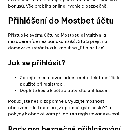
bonusů. Vše probíhá online, rychle a bezpečně.
Přihlášení do Mostbet účtu
Přístup ke svému účtu na Mostbet je intuitivní a
nezabere více než pár okamžiků. Stačí přejít na
domovskou stránku a kliknout na „Přihlásit se“.
Jak se přihlásit?
Zadejte e-mailovou adresu nebo telefonní číslo
použité při registraci.
Doplňte heslo k účtu a potvrďte přihlášení.
Pokud jste heslo zapomněli, využijte možnost
obnovení – klikněte na „Zapomněli jste heslo?“ a
pokyny k obnově vám přijdou na registrovaný e-mail.
Rady pro bezpečné přihlašování