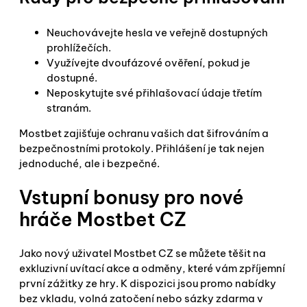
Neuchovávejte hesla ve veřejně dostupných
prohlížečích.
Využívejte dvoufázové ověření, pokud je
dostupné.
Neposkytujte své přihlašovací údaje třetím
stranám.
Mostbet zajišťuje ochranu vašich dat šifrováním a
bezpečnostními protokoly. Přihlášení je tak nejen
jednoduché, ale i bezpečné.
Vstupní bonusy pro nové
hráče Mostbet CZ
Jako nový uživatel Mostbet CZ se můžete těšit na
exkluzivní uvítací akce a odměny, které vám zpříjemní
první zážitky ze hry. K dispozici jsou promo nabídky
bez vkladu, volná zatočení nebo sázky zdarma v